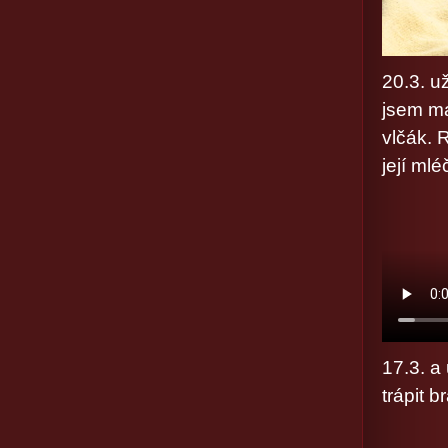
20.3. u
jsem ma
vlčák. 
její mlé
17.3. a
trápit b