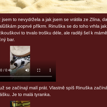
ž jsem to nevydržela a jak jsem se vrátila ze Zlína, d
lůškám poprvé příkrm. Rinuška se do toho vrhla ja
Rikouškovi to trvalo trošku déle, ale raději šel k mám
čný bar.
 už se začínají malí prát. Vlastně spíš Rinuška začín
rášku. Je to malá tyranka.