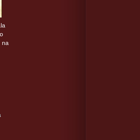
ala
ko
ě na
á