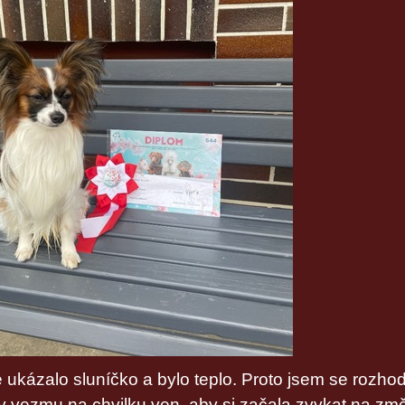
e ukázalo sluníčko a bylo teplo. Proto jsem se rozhod
y vezmu na chvilku ven, aby si začala zvykat na zm