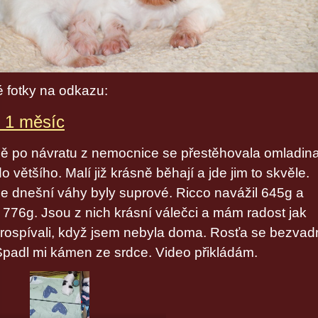
 fotky na odkazu:
1 měsíc
 po návratu z nemocnice se přestěhovala omladina 
 většího. Malí již krásně běhají a jde jim to skvěle.
 dnešní váhy byly suprové. Ricco navážil 645g a
 776g. Jsou z nich krásní válečci a mám radost jak
rospívali, když jsem nebyla doma. Rosťa se bezvad
 Spadl mi kámen ze srdce. Video přikládám.