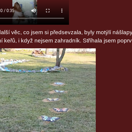
další věc, co jsem si předsevzala, byly motýlí nášlap
ní keřů, i když nejsem zahradník. Stříhala jsem poprv