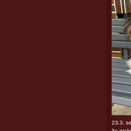
23.3. s
že prck