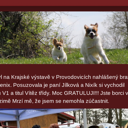
yl na Krajské výstavě v Provodovicích nahlášený bra
oenix. Posuzovala je paní Jílková a Nixík si vychodil
V1 a titul Vítěz třídy. Moc GRATULUJI!!! Jste borci 
zimě Mrzí mě, že jsem se nemohla zúčastnit.