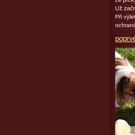
Už začn
Při výl
ochraná
poprv