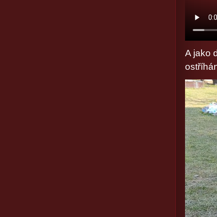
A jako 
ostříhá