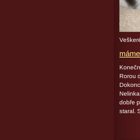
Veškeré
máme 
Konečně
Rorou do
Dokonce
Nelinka
dobře p
staral.