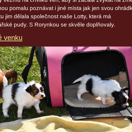
ou pomalu poznávat i jiné místa jak jen svou ohrád
etu jim dělala společnost naše Lotty, která má
řské pudy. S Rorynkou se skvěle doplňovaly.
é venku