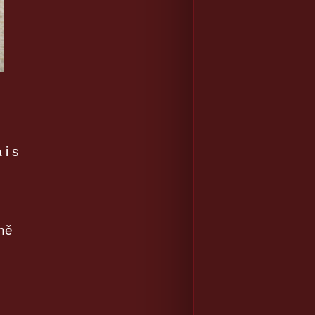
i s
ně