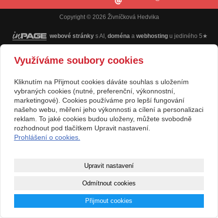
Copyright © 2026 Živníčková Hedvika
webové stránky
s AI,
doména
a
webhosting
u jediného 5★
registrátora v ČR
Využíváme soubory cookies
Mapa webu
|
Zobrazit klasickou verzi
Kliknutím na Přijmout cookies dáváte souhlas s uložením
vybraných cookies (nutné, preferenční, výkonnostní,
marketingové). Cookies používáme pro lepší fungování
našeho webu, měření jeho výkonnosti a cílení a personalizaci
reklam. To jaké cookies budou uloženy, můžete svobodně
rozhodnout pod tlačítkem Upravit nastavení.
Prohlášení o cookies.
Upravit nastavení
Odmítnout cookies
Přijmout cookies