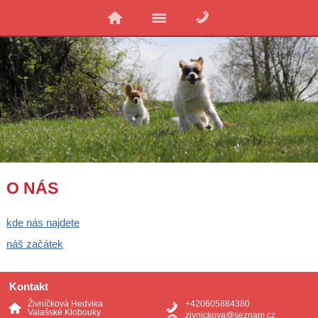
O NÁS
kde nás najdete
náš začátek
Kontakt
Živníčková Hedvika
+420605884380
Valašské Klobouky
zivnickova@seznam.cz